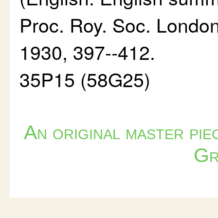
Proc. Roy. Soc. London
1930, 397--412.
35P15 (58G25)
An original master pi
Gr