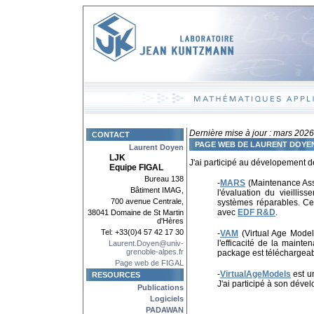
Dernière mise à jour : mars 2026
CONTACT
PAGE WEB DE LAURENT DOYEN
Laurent Doyen
LJK
J'ai participé au dévelopement de
Equipe FIGAL
Bureau 138
-
MARS
(Maintenance Asse
Bâtiment IMAG,
l'évaluation du vieillis
700 avenue Centrale,
systèmes réparables. Ce 
avec
EDF R&D
.
38041 Domaine de St Martin
d'Hères
Tel: +33(0)4 57 42 17 30
-
VAM
(Virtual Age Mode
l'efficacité de la main
Laurent.Doyen@univ-
grenoble-alpes.fr
package est téléchargeab
Page web de FIGAL
-
VirtualAgeModels
est u
RESOURCES
J'ai participé à son dév
P
ublications
Logiciels
PADAWAN