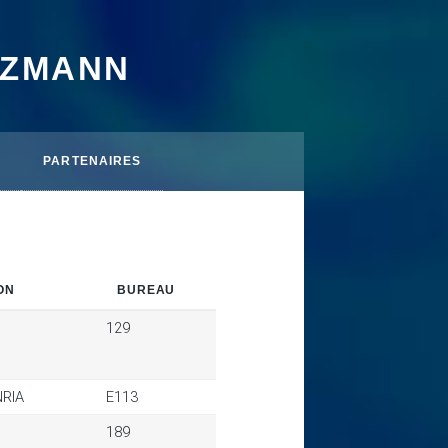
TZMANN
PARTENAIRES
ON
BUREAU
129
NRIA
E113
189