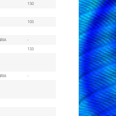
130
103
NRIA
-
133
NRIA
-