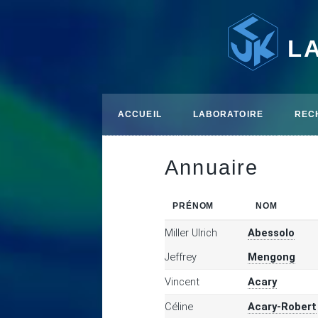
L
ACCUEIL
LABORATOIRE
REC
Annuaire
PRÉNOM
NOM
Miller Ulrich
Abessolo
Jeffrey
Mengong
Vincent
Acary
Céline
Acary-Robert