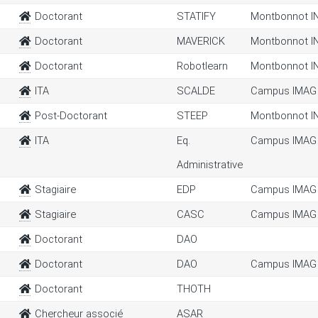
Doctorant
STATIFY
Montbonnot I
Doctorant
MAVERICK
Montbonnot I
Doctorant
Robotlearn
Montbonnot I
ITA
SCALDE
Campus IMAG
Post-Doctorant
STEEP
Montbonnot I
ITA
Eq.
Campus IMAG
Administrative
Stagiaire
EDP
Campus IMAG
Stagiaire
CASC
Campus IMAG
Doctorant
DAO
Doctorant
DAO
Campus IMAG
Doctorant
THOTH
Chercheur associé
ASAR