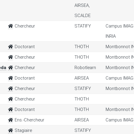
AIRSEA,
SCALDE
Chercheur
STATIFY
Campus IMAG 
INRIA
Doctorant
THOTH
Montbonnot I
Chercheur
THOTH
Montbonnot I
eda
Chercheur
Robotlearn
Montbonnot I
Doctorant
AIRSEA
Campus IMAG
Chercheur
STATIFY
Montbonnot I
Chercheur
THOTH
Doctorant
THOTH
Montbonnot I
Ens.-Chercheur
AIRSEA
Campus IMAG
Stagiaire
STATIFY