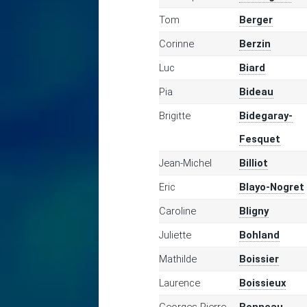
Tom
Berger
Corinne
Berzin
Luc
Biard
Pia
Bideau
Brigitte
Bidegaray-
Fesquet
Jean-Michel
Billiot
Eric
Blayo-Nogret
Caroline
Bligny
Juliette
Bohland
Mathilde
Boissier
Laurence
Boissieux