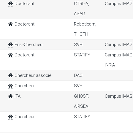
Doctorant
CTRL-A,
Campus IMAG 
ASAR
Doctorant
Robotlearn,
THOTH
Ens.-Chercheur
SVH
Campus IMAG
Doctorant
STATIFY
Campus IMAG 
INRIA
Chercheur associé
DAO
Chercheur
SVH
ITA
GHOST,
Campus IMAG
AIRSEA
Chercheur
STATIFY