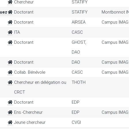
Chercheur
STATIFY
quez
Doctorant
STATIFY
Montbonnot I
Doctorant
AIRSEA
Campus IMAG
ITA
CASC
Doctorant
GHOST,
Campus IMAG
DAO
Doctorant
DAO
Campus IMAG
Collab. Bénévole
CASC
Campus IMAG
Chercheur en délégation ou
THOTH
CRCT
Doctorant
EDP
Ens.-Chercheur
EDP
Campus IMAG
Jeune chercheur
CVGI