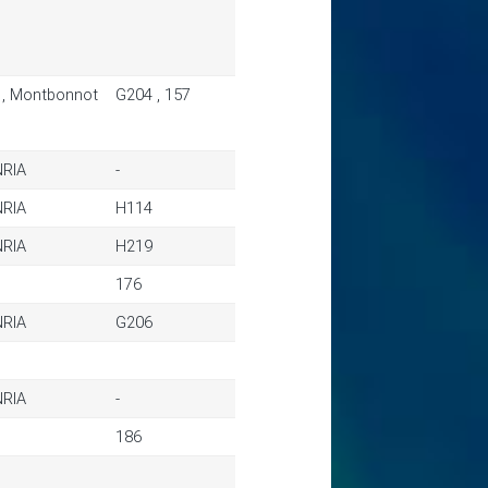
, Montbonnot
G204 , 157
NRIA
-
NRIA
H114
NRIA
H219
176
NRIA
G206
NRIA
-
186