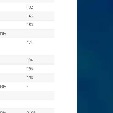
132
146
159
NRIA
-
174
134
186
193
NRIA
-