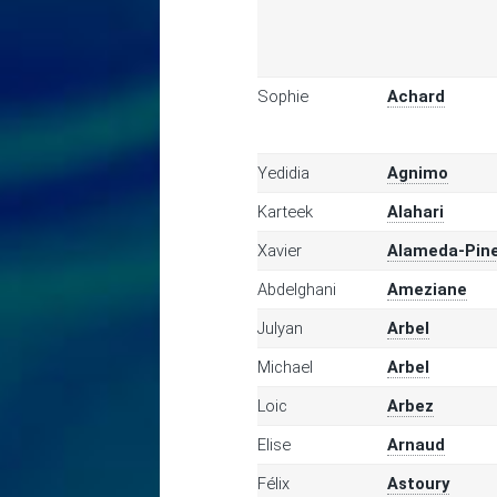
Sophie
Achard
Yedidia
Agnimo
Karteek
Alahari
Xavier
Alameda-Pin
Abdelghani
Ameziane
Julyan
Arbel
Michael
Arbel
Loic
Arbez
Elise
Arnaud
Félix
Astoury