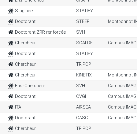
Ens.-Chercheur
CRAFT
Montbonnot I
Stagiaire
STATIFY
Doctorant
STEEP
Montbonnot I
Doctorant ZRR renforcée
SVH
Chercheur
SCALDE
Campus IMAG
Doctorant
STATIFY
Chercheur
TRIPOP
Chercheur
KINETIX
Montbonnot I
Ens.-Chercheur
SVH
Campus IMAG
Doctorant
CVGI
Campus IMAG
ITA
AIRSEA
Campus IMAG
Doctorant
CASC
Campus IMAG
Chercheur
TRIPOP