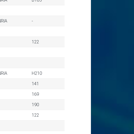
NRIA
B105
NRIA
-
122
NRIA
H210
141
169
190
122