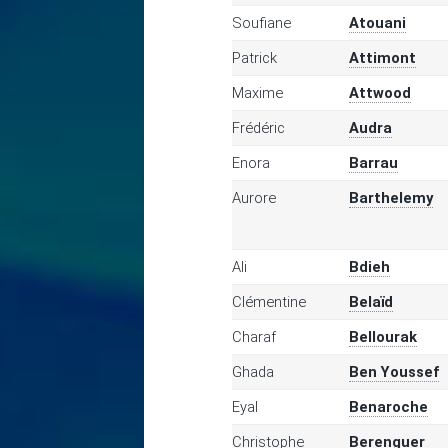
Soufiane
Atouani
Patrick
Attimont
Maxime
Attwood
Frédéric
Audra
Enora
Barrau
Aurore
Barthelemy
Ali
Bdieh
Clémentine
Belaïd
Charaf
Bellourak
Ghada
Ben Youssef
Eyal
Benaroche
Christophe
Berenguer