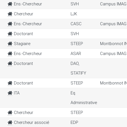
Ens.-Chercheur
SVH
Campus IMAG
Chercheur
LJK
Ens.-Chercheur
CASC
Campus IMAG
Doctorant
SVH
Stagiaire
STEEP
Montbonnot I
Ens.-Chercheur
ASAR
Campus IMAG
Doctorant
DAO,
STATIFY
Doctorant
STEEP
Montbonnot I
ITA
Eq.
Administrative
Chercheur
STEEP
Chercheur associé
EDP