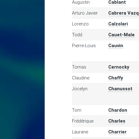
Augustin
Cablant
Arturo Javier
Cabrera Vaz
Lorenzo
Calzolari
Todd
Cauet-Male
Pierre-Louis
Cauvin
Tomas
Cernocky
Claudine
Chaffy
Jocelyn
Chanussot
Tom
Chardon
Frédérique
Charles
Laurane
Charrier