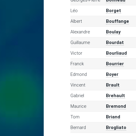
Georges-Pierre
Bonneau
Léo
Borget
Albert
Bouffange
Alexandre
Boulay
Guillaume
Bourdat
Victor
Bourliaud
Franck
Bourrier
Edmond
Boyer
Vincent
Brault
Gabriel
Brehault
Maurice
Bremond
Tom
Briand
Bernard
Brogliato