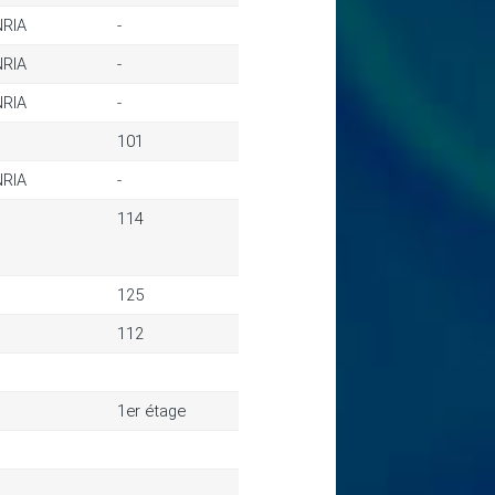
NRIA
-
NRIA
-
NRIA
-
101
NRIA
-
114
125
112
1er étage